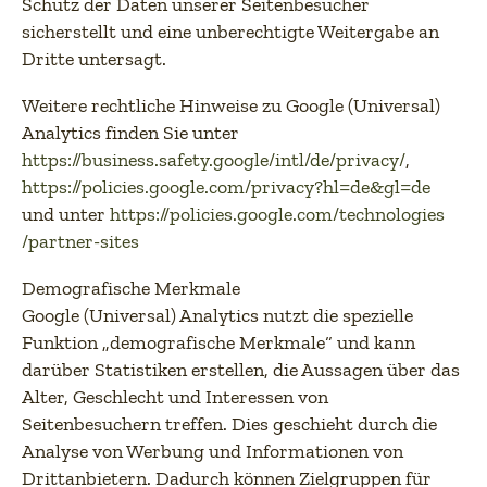
Schutz der Daten unserer Seitenbesucher
sicherstellt und eine unberechtigte Weitergabe an
Dritte untersagt.
Weitere rechtliche Hinweise zu Google (Universal)
Analytics finden Sie unter
https://business.safety.google
/intl
/de
/privacy
/
(öffnet i
,
https://policies.google.com
/privacy
?hl=de
&gl=de
(öffne
und unter
https://policies.google.com
/technologies
/partner-sites
(öffnet in neuem Tab)
Demografische Merkmale
Google (Universal) Analytics nutzt die spezielle
Funktion „demografische Merkmale“ und kann
darüber Statistiken erstellen, die Aussagen über das
Alter, Geschlecht und Interessen von
Seitenbesuchern treffen. Dies geschieht durch die
Analyse von Werbung und Informationen von
Drittanbietern. Dadurch können Zielgruppen für